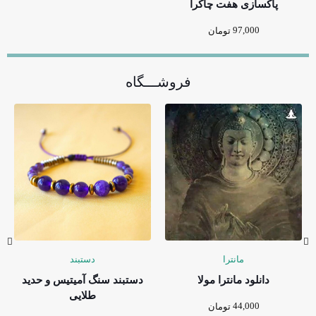
پاکسازی هفت چاکرا
97,000
تومان
فروشـــگاه
مانترا
دستبند
دانلود مانترا مولا
دستبند سنگ آمیتیس و حدید
طلایی
44,000
تومان