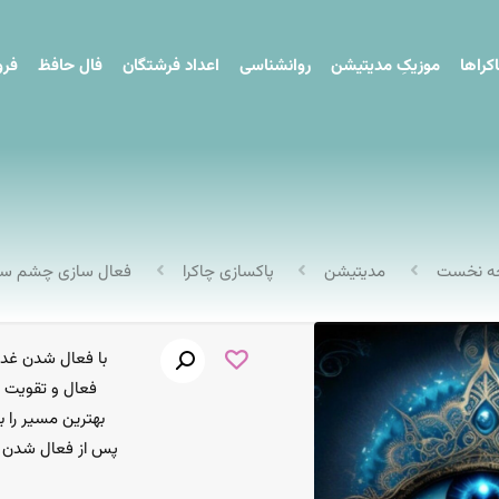
کراها
موزیکِ مدیتیشن
روانشناسی
اعداد فرشتگان
فال حافظ
فرو
ه نخست
مدیتیشن
پاکسازی چاکرا
فعال سازی چشم س
با فعال شدن غد
فعال و تقویت 
بهترین مسیر را ب
پس از فعال شدن چ