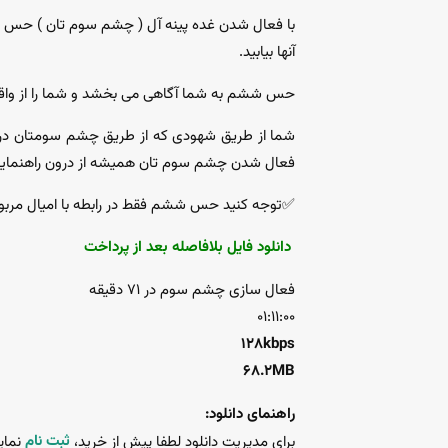
با فعال شدن غده پینه آل ( چشم سوم تان ) حس ش
آنها بیابید.
حس ششم به شما آگاهی می بخشد و شما را از واق
شما از طریق شهودی که از طریق چشم سومتان در
فعال شدن چشم سوم تان همیشه از درون راهنمای
✅️توجه کنید حس ششم فقط در رابطه با اميال مربو
دانلود فایل بلافاصله بعد از پرداخت
فعال سازی چشم سوم در ۷۱ دقیقه
01:11:00
128kbps
68.2MB
راهنمای دانلود:
ثبت نام
برای مدیریت دانلود لطفا پیش از خرید،
نمای