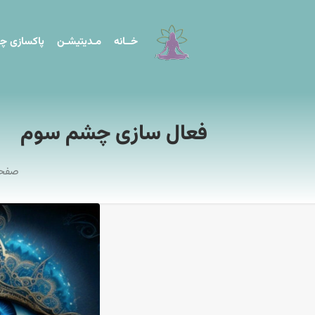
خــانه
مـدیتیشـن
پاکسازی چا
فعال سازی چشم سوم
صفح