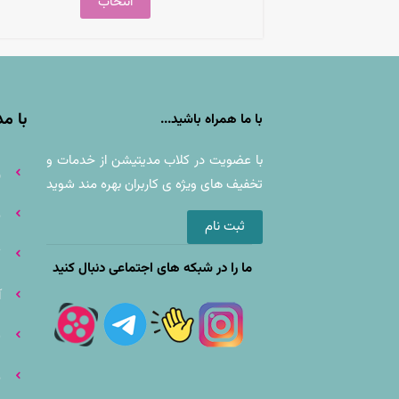
انتخاب
با م
با ما همراه باشید...
با عضويت در کلاب مدیتیشن از خدمات و
ز
تخفيف های ويژه ى كاربران بهره مند شوید
م
ثبت نام
ک
ما را در شبکه های اجتماعی دنبال کنید
آ
ف
م