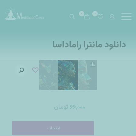
0
0
دانلود مانترا راماداسا
تومان
66,000
انتخاب