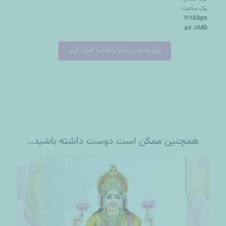
یک ساعت
128kbps
56.7MB
برای شنیدن مانترا راماداسا کلیک کنید
همچنین ممکن است دوست داشته باشید…