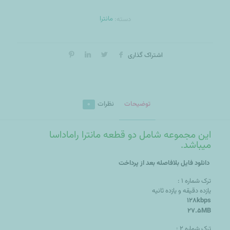
مانترا
دسته:
اشتراک گذاری
توضیحات
نظرات
0
این مجموعه شامل دو قطعه مانترا راماداسا
میباشد.
دانلود فایل بلافاصله بعد از پرداخت
ترک شماره ۱ :
یازده دقیقه و یازده ثانیه
128kbps
27.5MB
ترک شماره ۲ :