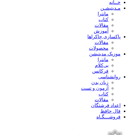
خــانه
مـدیتیشـن
مانترا
کتاب
مقالات
آموزش
پاکسازی چاکراها
مقالات
محصولات
موزیکِ مدیتیشن
مانترا
بی‌کلام
فرکانس
روانشناسی
زبان بدن
آزمون و تست
کتاب
مقالات
اعداد فرشتگان
فال حافظ
فروشـــگـاه