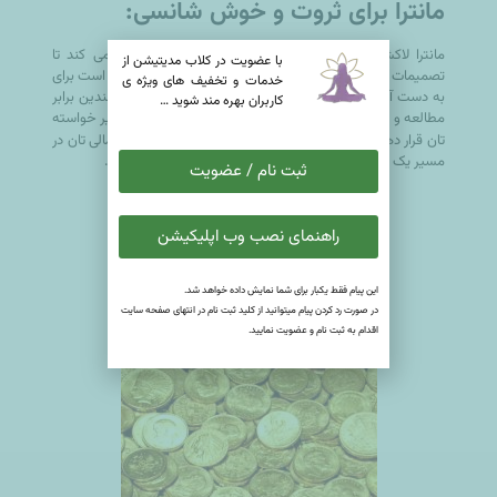
مانترا برای ثروت و خوش شانسی
:
مانترا لاکشمی, این مانترای خلاق و آرامش بخش
کمک می کند تا
با عضويت در کلاب مدیتیشن از
تصمیمات درست در شرایط بسیار سخت بگیرید ،همچنین بهتر است برای
خدمات و تخفيف های ويژه ى
به دست آوردن خرد و تعادل در تصمیمات خود و رشد مالی چندین برابر
كاربران بهره مند شوید …
مطالعه و تحقیق را دست کم نگیرید وخود را به تمامی در مسیر خواسته
تان قرار دهید ،با انرژی و هم جهت شدن با
کائنات خواسته مالی تان در
مسیر یک ذهنیت مثبت و نیت خالص برایتان مهیا خواهد شد.
ثبت نام / عضویت
راهنمای نصب وب اپلیکیشن
این پیام فقط یکبار برای شما نمایش داده خواهد شد.
در صورت رد کردن پیام میتوانید از کلید ثبت نام در انتهای صفحه سایت
اقدام به ثبت نام و عضویت نمایید.