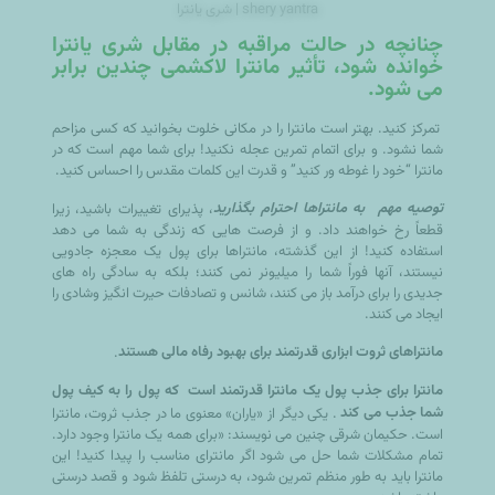
shery yantra | شری یانترا
شری یانترا
چنانچه در حالت مراقبه در مقابل
خوانده شود، تأثیر مانترا لاکشمی چندین برابر
می شود.
تمرکز کنید. بهتر است مانترا را در مکانی خلوت بخوانید که کسی مزاحم
شما نشود. و برای اتمام تمرین عجله نکنید! برای شما مهم است که در
مانترا “خود را غوطه ور کنید” و قدرت این کلمات مقدس را احساس کنید.
توصیه مهم به مانتراها احترام بگذارید
، پذیرای تغییرات باشید، زیرا
قطعاً رخ خواهند داد. و از فرصت هایی که زندگی به شما می دهد
استفاده کنید! از این گذشته، مانتراها برای پول یک معجزه جادویی
نیستند، آنها فوراً شما را میلیونر نمی کنند؛ بلکه به سادگی راه های
جدیدی را برای درآمد باز می کنند، شانس و تصادفات حیرت انگیز وشادی را
ایجاد می کنند.
مانتراهای ثروت ابزاری قدرتمند برای بهبود رفاه مالی هستند
.
مانترا برای جذب پول یک مانترا قدرتمند است که پول را به کیف پول
شما جذب می کند
. یکی دیگر از «یاران» معنوی ما در جذب ثروت، مانترا
است. حکیمان شرقی چنین می نویسند: «برای همه یک مانترا وجود دارد.
تمام مشکلات شما حل می شود اگر مانترای مناسب را پیدا کنید! این
مانترا باید به طور منظم تمرین شود، به درستی تلفظ شود و قصد درستی