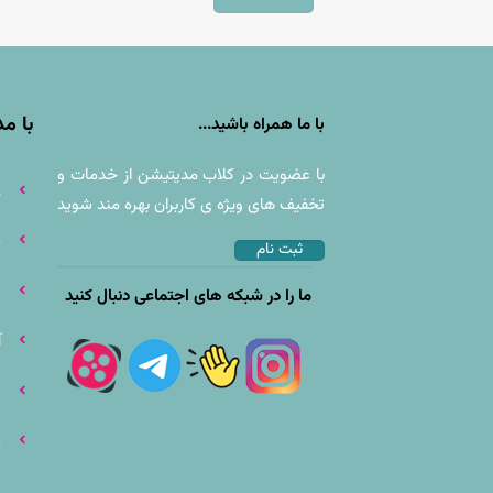
با م
با ما همراه باشید...
با عضويت در کلاب مدیتیشن از خدمات و
ز
تخفيف های ويژه ى كاربران بهره مند شوید
م
ثبت نام
ک
ما را در شبکه های اجتماعی دنبال کنید
آ
ف
م