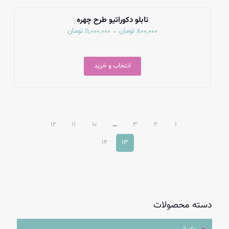
تمام شد
تابلو دکوراتیو طرح چهره
تومان
تومان
11,000,000
800,000
–
انتخاب و خرید
12
11
10
…
3
2
1
14
13
دسته محصولات