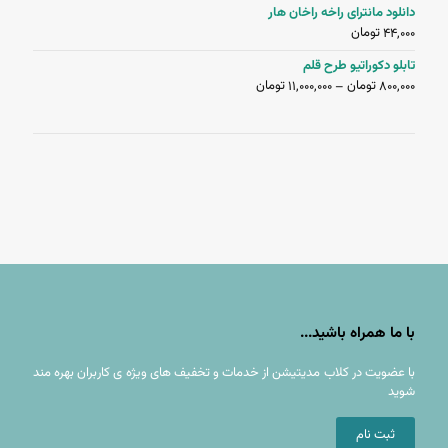
دانلود مانترای راخه راخان هار
تومان
44,000
تابلو دکوراتیو طرح قلم
تومان
تومان
11,000,000
800,000
–
با ما همراه باشید...
با عضويت در کلاب مدیتیشن از خدمات و تخفيف های ويژه ى كاربران بهره مند
شوید
ثبت نام