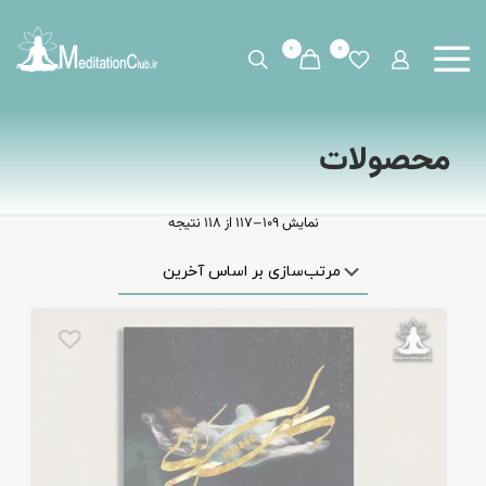
0
0
محصولات
نمایش 109–117 از 118 نتیجه