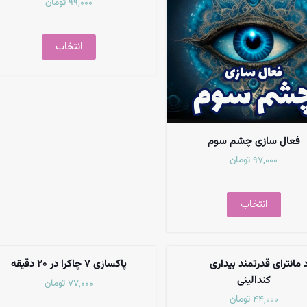
تومان
99,000
انتخاب
فعال سازی چشم سوم
تومان
97,000
انتخاب
 مانترای قدرتمند بیداری
پاکسازی ۷ چاکرا در ۲۰ دقیقه
کندالینی
تومان
77,000
تومان
44,000