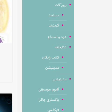
زیورآلات
دستبند
گردنبند
عود و اسماج
کتابخانه
کتاب رایگان
مدیتیشن
مدیتیشن
آلبوم موسیقی
پاکسازی چاکرا
فرکانس