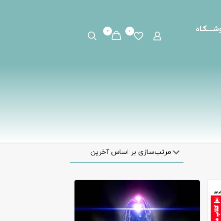
شـــگـاه
0
0