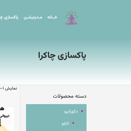
خــانه
مـدیتیشـن
پاکسازی چا
پاکسازی چاکرا
نمایش 1–9 از 10 نتیجه
دسته محصولات
دکوراتیو
تابلو