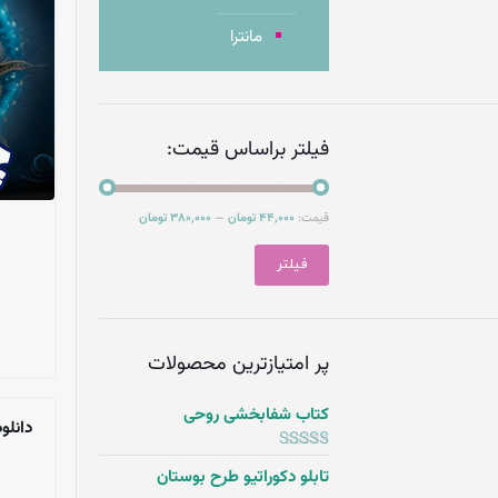
مانترا
فیلتر براساس قیمت:
44,000 تومان
380,000 تومان
قیمت:
—
فیلتر
پر امتیازترین محصولات
کتاب شفابخشی روحی
دانلود
5.00
امتیاز
از
تابلو دکوراتیو طرح بوستان
5