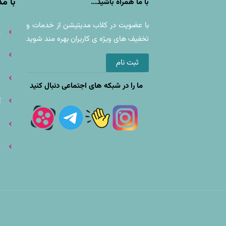
با م
با ما همراه باشید...
با عضويت در کلاب مدیتیشن از خدمات و
ز
تخفيف های ويژه ى كاربران بهره مند شوید
م
ثبت نام
ک
ما را در شبکه های اجتماعی دنبال کنید
آ
ف
م